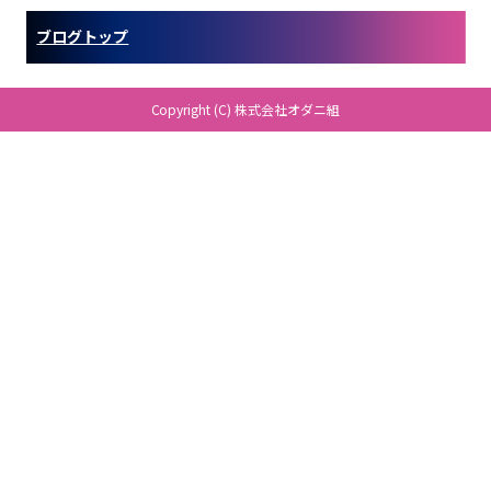
o
ブログトップ
o
k
Copyright (C) 株式会社オダニ組